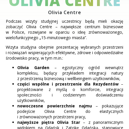
OLIVIA CENTRE
Olivia Centre
Podczas wizyty studyjnej uczestnicy będą mieli okazję
zobaczyć Olivia Centre – największe centrum biznesowe
w Polsce, rozwijane w oparciu o ideę zrównoważonego,
wielofunkcyjnego „15-minutowego miasta”.
Wizyta studyjna obejmie prezentację wybranych przestrzeni
i rozwiązań wspierających efektywne, zdrowe i odpowiedzialne
środowisko pracy, w tym m.in.:
Olivia Garden
– egzotyczny ogród wewnątrz
kompleksu, będący przykładem integracji natury
z przestrzenią biznesową i wellbeingiem użytkowników,
części wspólne i przestrzenie dla Rezydentów
–
projektowane z myślą o komforcie, integracji
społeczności i codziennym doświadczeniu
użytkowników,
nowoczesne powierzchnie najmu
– pokazujące
podejście Olivia Centre do elastycznych
i zrównoważonych przestrzeni pracy,
najwyższe piętra Olivia Star
– z panoramicznym
widokiem na Gdańsk i Zatokę Gdańską, stanowiące