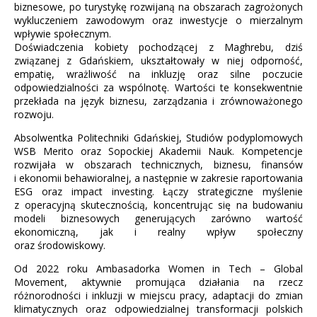
biznesowe, po turystykę rozwijaną na obszarach zagrożonych
wykluczeniem zawodowym oraz inwestycje o mierzalnym
wpływie społecznym.
Doświadczenia kobiety pochodzącej z Maghrebu, dziś
związanej z Gdańskiem, ukształtowały w niej odporność,
empatię, wrażliwość na inkluzję oraz silne poczucie
odpowiedzialności za wspólnotę. Wartości te konsekwentnie
przekłada na język biznesu, zarządzania i zrównoważonego
rozwoju.
Absolwentka Politechniki Gdańskiej, Studiów podyplomowych
WSB Merito oraz Sopockiej Akademii Nauk. Kompetencje
rozwijała w obszarach technicznych, biznesu, finansów
i ekonomii behawioralnej, a następnie w zakresie raportowania
ESG oraz impact investing. Łączy strategiczne myślenie
z operacyjną skutecznością, koncentrując się na budowaniu
modeli biznesowych generujących zarówno wartość
ekonomiczną, jak i realny wpływ społeczny
oraz środowiskowy.
Od 2022 roku Ambasadorka Women in Tech – Global
Movement, aktywnie promująca działania na rzecz
różnorodności i inkluzji w miejscu pracy, adaptacji do zmian
klimatycznych oraz odpowiedzialnej transformacji polskich