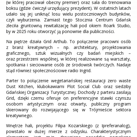
(w której pracował obecny premier) oraz sala do trenowania
boksu (gdzie ćwiczył urzędujący prezydent). W ostatnich latach
udało się jej uniknąć losu wielu postoczniowych budynków,
czyli wyburzenia. Zamiast tego Stocznia Centrum Gdańsk
zleciła gruntowną rewitalizację hali pod okiem Roark Studio,
by w 2025 roku otworzyć ją ponownie dla publiczności.
Na piętrze działa Grid Arthub. To połączenie pracowni osób
z branż kreatywnych – np. architektury, projektowania
graficznego, sztuk wizualnych czy badań miejskich –
oraz przestrzeni wspólnej, w której realizowane są warsztaty,
spotkania i sieciowanie osób ze środowisk twórczych. Nadaje
stąd również społecznościowe radio Ingrid.
Parter to połączenie wegetariańskiej restauracji zero waste
Dust Kitchen, klubokawiarni Plot Social Club oraz siedziby
Gdańskiej Organizacji Turystycznej. Dochody z parteru zasilają
Grid, dzięki czemu oferuje on preferencyjne stawki czynszu
osobom artystycznym oraz otwarty, publiczny program
skierowany do rozwijającego się w Trójmieście sektora
kreatywnego.
Wnętrze hali, projektu Filipa Kozarskiego (z Ipreferanalog),
powstało w dużej mierze z odzysku. Charakterystycznym