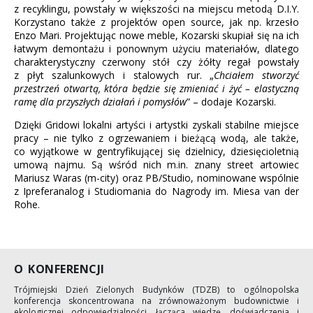
z recyklingu, powstały w większości na miejscu metodą D.I.Y.
Korzystano także z projektów open source, jak np. krzesło
Enzo Mari. Projektując nowe meble, Kozarski skupiał się na ich
łatwym demontażu i ponownym użyciu materiałów, dlatego
charakterystyczny czerwony stół czy żółty regał powstały
z płyt szalunkowych i stalowych rur. „
Chciałem stworzyć
przestrzeń otwartą, która będzie się zmieniać i żyć – elastyczną
ramę dla przyszłych działań i pomysłów
” – dodaje Kozarski.
Dzięki Gridowi lokalni artyści i artystki zyskali stabilne miejsce
pracy – nie tylko z ogrzewaniem i bieżącą wodą, ale także,
co wyjątkowe w gentryfikującej się dzielnicy, dziesięcioletnią
umową najmu. Są wśród nich m.in. znany street artowiec
Mariusz Waras (m-city) oraz PB/Studio, nominowane wspólnie
z Ipreferanalog i Studiomania do Nagrody im. Miesa van der
Rohe.
O KONFERENCJI
Trójmiejski Dzień Zielonych Budynków (TDZB) to ogólnopolska
konferencja skoncentrowana na zrównoważonym budownictwie i
ekologicznej odpowiedzialności, łącząca wiedzę, doświadczenia i