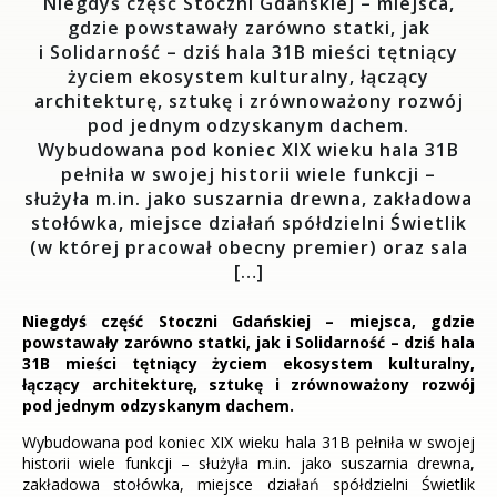
Niegdyś część Stoczni Gdańskiej – miejsca,
gdzie powstawały zarówno statki, jak
i Solidarność – dziś hala 31B mieści tętniący
życiem ekosystem kulturalny, łączący
architekturę, sztukę i zrównoważony rozwój
pod jednym odzyskanym dachem.
Wybudowana pod koniec XIX wieku hala 31B
pełniła w swojej historii wiele funkcji –
służyła m.in. jako suszarnia drewna, zakładowa
stołówka, miejsce działań spółdzielni Świetlik
(w której pracował obecny premier) oraz sala
[…]
Niegdyś część Stoczni Gdańskiej – miejsca, gdzie
powstawały zarówno statki, jak i Solidarność – dziś hala
31B mieści tętniący życiem ekosystem kulturalny,
łączący architekturę, sztukę i zrównoważony rozwój
pod jednym odzyskanym dachem.
Wybudowana pod koniec XIX wieku hala 31B pełniła w swojej
historii wiele funkcji – służyła m.in. jako suszarnia drewna,
zakładowa stołówka, miejsce działań spółdzielni Świetlik