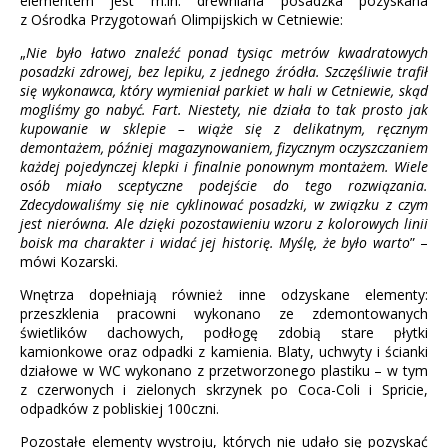
elementem jest m.in. drewniana posadzka pozyskana
z Ośrodka Przygotowań Olimpijskich w Cetniewie:
„
Nie było łatwo znaleźć ponad tysiąc metrów kwadratowych
posadzki zdrowej, bez lepiku, z jednego źródła. Szczęśliwie trafił
się wykonawca, który wymieniał parkiet w hali w Cetniewie, skąd
mogliśmy go nabyć. Fart. Niestety, nie działa to tak prosto jak
kupowanie w sklepie – wiąże się z delikatnym, ręcznym
demontażem, później magazynowaniem, fizycznym oczyszczaniem
każdej pojedynczej klepki i finalnie ponownym montażem. Wiele
osób miało sceptyczne podejście do tego rozwiązania.
Zdecydowaliśmy się nie cyklinować posadzki, w związku z czym
jest nierówna. Ale dzięki pozostawieniu wzoru z kolorowych linii
boisk ma charakter i widać jej historię. Myślę, że było warto
” –
mówi Kozarski.
Wnętrza dopełniają również inne odzyskane elementy:
przeszklenia pracowni wykonano ze zdemontowanych
świetlików dachowych, podłogę zdobią stare płytki
kamionkowe oraz odpadki z kamienia. Blaty, uchwyty i ścianki
działowe w WC wykonano z przetworzonego plastiku – w tym
z czerwonych i zielonych skrzynek po Coca-Coli i Spricie,
odpadków z pobliskiej 100czni.
Pozostałe elementy wystroju, których nie udało się pozyskać