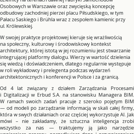
Osobowych w Warszawie oraz zwycięską koncepcję
odbudowy zachodniej pierzei placu Piłsudskiego, w tym
Pałacu Saskiego i Brühla wraz z zespołem kamienic przy
ul. Królewskiej.
W swojej praktyce projektowej kieruje się wrażliwością
na społeczny, kulturowy i środowiskowy kontekst
architektury, której istotą w jej rozumieniu jest stwarzanie
integrującej platformy dialogu. Wierzy w wartość dzielenia
się wiedzą i doświadczeniem, dlatego regularnie występuje
w roli wykładowcy i prelegenta podczas wydarzeń
architektonicznych i konferencji w Polsce i za granicą.
Od 4 lat związany z działem Zarządzania Procesami
i Digitalizacji w Erbud S.A. na stanowisku Managera BIM.
W ramach swoich zadań pracuje z szeroko pojętym BIM
— od modeli po zarządzanie informacją w skali całej firmy,
która w swych działaniach oraz częściej wykorzystuje AI. Jak
mówi – nie zakładamy, że sztuczna inteligencja zrobi
wszystko za nas — traktujemy ją jako narzędzie