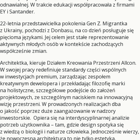
odnawialnej. W trakcie edukacji współpracowała z firmami
EY i Santander.
22-letnia przedstawicielka pokolenia Gen Z. Migrantka
z Ukrainy, pochodzi z Donbasu, na co dzień posługuje się
pięcioma językami. Jej celem jest stałe reprezentowanie
aktywnych młodych osób w kontekście zachodzących
współcześnie zmian.
Architektka, kieruje Działem Kreowania Przestrzeni Allcon.
W swojej pracy redefiniuje standardy części wspólnych
w inwestycjach premium, zarządzając zespołem
kreatywnym dewelopera i przekładając filozofię marki
na holistyczne, szczegółowe podejście do założeń
projektowych, ze szczególnym naciskiem na innowacyjną
wizję przestrzeni. W prowadzonych realizacjach dba
o jakość poprzez duże zaangażowanie w nadzory
inwestorskie. Opiera się na interdyscyplinarnej analizie
potrzeb użytkownika – tam, gdzie design spotyka się
z wiedzą o biologii i naturze człowieka. Jednocześnie wierzy,
że nowoczesna architektura to nie tylko estetyka,