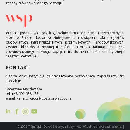
zasady zrównoważonego rozwoju.
WSP
to jedna z wiodących globalnie firm doradczych i inżynieryjnych,
która w Polsce dostarcza zintegrowane rozwiązania dla projektów
budowlanych, infrastrukturalnych, przemysłowych i środowiskowych.
Wspiera klientów w zielonej transformacji oraz działaniach na rzecz
zrównoważonego rozwoju, dążąc m.in. do neutralności klimatycznej i
realizacji celów ESG.
KONTAKT
Osoby oraz instytucje zainteresowane współpracą zapraszamy do
kontaktu:
Katarzyna Marchwicka
tel: +48 691 638 477
email: k.marchwicka@costaproject.com
© 2026 Trójmiejski Dzień Zielonych Budynków. Wszelkie prawa zastrzeżone. |