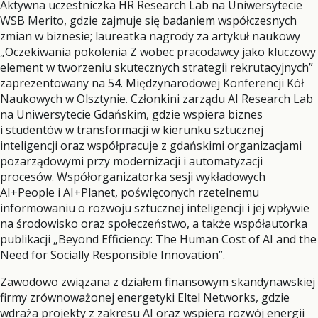
Aktywna uczestniczka HR Research Lab na Uniwersytecie
WSB Merito, gdzie zajmuje się badaniem współczesnych
zmian w biznesie; laureatka nagrody za artykuł naukowy
„Oczekiwania pokolenia Z wobec pracodawcy jako kluczowy
element w tworzeniu skutecznych strategii rekrutacyjnych”
zaprezentowany na 54. Międzynarodowej Konferencji Kół
Naukowych w Olsztynie. Członkini zarządu AI Research Lab
na Uniwersytecie Gdańskim, gdzie wspiera biznes
i studentów w transformacji w kierunku sztucznej
inteligencji oraz współpracuje z gdańskimi organizacjami
pozarządowymi przy modernizacji i automatyzacji
procesów. Współorganizatorka sesji wykładowych
AI+People i AI+Planet, poświęconych rzetelnemu
informowaniu o rozwoju sztucznej inteligencji i jej wpływie
na środowisko oraz społeczeństwo, a także współautorka
publikacji „Beyond Efficiency: The Human Cost of AI and the
Need for Socially Responsible Innovation”.
Zawodowo związana z działem finansowym skandynawskiej
firmy zrównoważonej energetyki Eltel Networks, gdzie
wdraża projekty z zakresu AI oraz wspiera rozwój energii