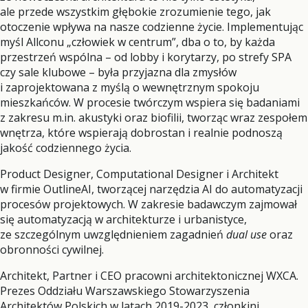
ale przede wszystkim głębokie zrozumienie tego, jak
otoczenie wpływa na nasze codzienne życie. Implementując
myśl Allconu „człowiek w centrum”, dba o to, by każda
przestrzeń wspólna – od lobby i korytarzy, po strefy SPA
czy sale klubowe – była przyjazna dla zmysłów
i zaprojektowana z myślą o wewnętrznym spokoju
mieszkańców. W procesie twórczym wspiera się badaniami
z zakresu m.in. akustyki oraz biofilii, tworząc wraz zespołem
wnętrza, które wspierają dobrostan i realnie podnoszą
jakość codziennego życia.
Product Designer, Computational Designer i Architekt
w firmie OutlineAI, tworzącej narzędzia AI do automatyzacji
procesów projektowych. W zakresie badawczym zajmował
się automatyzacją w architekturze i urbanistyce,
ze szczególnym uwzględnieniem zagadnień
dual use
oraz
obronności cywilnej.
Architekt, Partner i CEO pracowni architektonicznej WXCA.
Prezes Oddziału Warszawskiego Stowarzyszenia
Architektów Polskich w latach 2019-2023, członkini