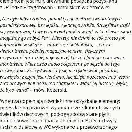
elementem jest m.in. drewniana posadzka pozyskana
z Ośrodka Przygotowań Olimpijskich w Cetniewie:
„
Nie było łatwo znaleźć ponad tysiąc metrów kwadratowych
posadzki zdrowej, bez lepiku, z jednego źródła. Szczęśliwie trafił
się wykonawca, który wymieniał parkiet w hali w Cetniewie, skąd
mogliśmy go nabyć. Fart. Niestety, nie działa to tak prosto jak
kupowanie w sklepie – wiąże się z delikatnym, ręcznym
demontażem, później magazynowaniem, fizycznym
oczyszczaniem każdej pojedynczej klepki i finalnie ponownym
montażem. Wiele osób miało sceptyczne podejście do tego
rozwiązania. Zdecydowaliśmy się nie cyklinować posadzki,
w związku z czym jest nierówna. Ale dzięki pozostawieniu wzoru
z kolorowych linii boisk ma charakter i widać jej historię. Myślę,
że było warto
” – mówi Kozarski.
Wnętrza dopełniają również inne odzyskane elementy:
przeszklenia pracowni wykonano ze zdemontowanych
świetlików dachowych, podłogę zdobią stare płytki
kamionkowe oraz odpadki z kamienia. Blaty, uchwyty
i ścianki działowe w WC wykonano z przetworzonego