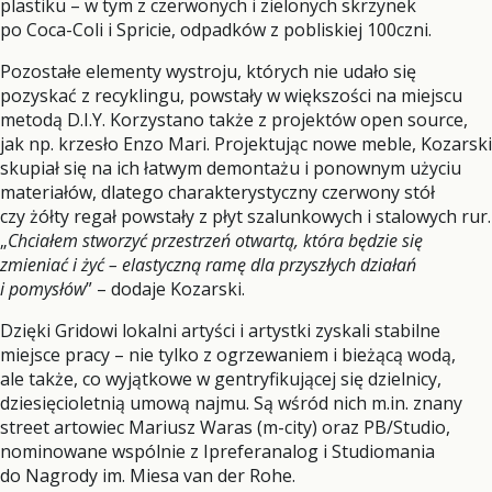
plastiku – w tym z czerwonych i zielonych skrzynek
po Coca-Coli i Spricie, odpadków z pobliskiej 100czni.
Pozostałe elementy wystroju, których nie udało się
pozyskać z recyklingu, powstały w większości na miejscu
metodą D.I.Y. Korzystano także z projektów open source,
jak np. krzesło Enzo Mari. Projektując nowe meble, Kozarski
skupiał się na ich łatwym demontażu i ponownym użyciu
materiałów, dlatego charakterystyczny czerwony stół
czy żółty regał powstały z płyt szalunkowych i stalowych rur.
„
Chciałem stworzyć przestrzeń otwartą, która będzie się
zmieniać i żyć – elastyczną ramę dla przyszłych działań
i pomysłów
” – dodaje Kozarski.
Dzięki Gridowi lokalni artyści i artystki zyskali stabilne
miejsce pracy – nie tylko z ogrzewaniem i bieżącą wodą,
ale także, co wyjątkowe w gentryfikującej się dzielnicy,
dziesięcioletnią umową najmu. Są wśród nich m.in. znany
street artowiec Mariusz Waras (m-city) oraz PB/Studio,
nominowane wspólnie z Ipreferanalog i Studiomania
do Nagrody im. Miesa van der Rohe.