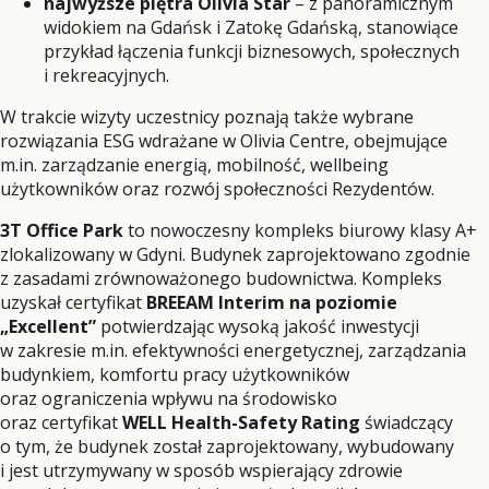
najwyższe piętra Olivia Star
– z panoramicznym
widokiem na Gdańsk i Zatokę Gdańską, stanowiące
przykład łączenia funkcji biznesowych, społecznych
i rekreacyjnych.
W trakcie wizyty uczestnicy poznają także wybrane
rozwiązania ESG wdrażane w Olivia Centre, obejmujące
m.in. zarządzanie energią, mobilność, wellbeing
użytkowników oraz rozwój społeczności Rezydentów.
3T Office Park
to nowoczesny kompleks biurowy klasy A+
zlokalizowany w Gdyni. Budynek zaprojektowano zgodnie
z zasadami zrównoważonego budownictwa. Kompleks
uzyskał certyfikat
BREEAM Interim na poziomie
„Excellent”
potwierdzając wysoką jakość inwestycji
w zakresie m.in. efektywności energetycznej, zarządzania
budynkiem, komfortu pracy użytkowników
oraz ograniczenia wpływu na środowisko
oraz certyfikat
WELL Health-Safety Rating
świadczący
o tym, że budynek został zaprojektowany, wybudowany
i jest utrzymywany w sposób wspierający zdrowie