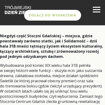
DOŁĄCZ DO WYDARZENIA
Niegdyś część Stoczni Gdańskiej – miejsca, gdzie
powstawały zarówno statki, jak i Solidarność – dziś
hala 31B mieści tętniący życiem ekosystem kulturalny,
łączący architekturę, sztukę i zrównoważony rozwój
pod jednym odzyskanym dachem.
Wybudowana pod koniec XIX wieku hala 31B pełniła
w swojej historii wiele funkcji – służyła m.in. jako suszarnia
drewna, zakładowa stołówka, miejsce działań spółdzielni
Świetlik (w której pracował obecny premier) oraz sala
do trenowania boksu (gdzie ćwiczył urzędujący prezydent).
W ostatnich latach udało się jej uniknąć losu wielu
postoczniowych budynków, czyli wyburzenia. Zamiast tego
Stocznia Centrum Gdańsk zleciła gruntowną rewitalizację