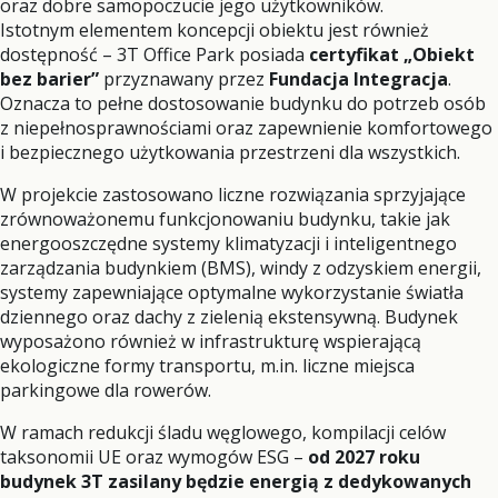
oraz dobre samopoczucie jego użytkowników.
Istotnym elementem koncepcji obiektu jest również
dostępność – 3T Office Park posiada
certyfikat „Obiekt
bez barier”
przyznawany przez
Fundacja Integracja
.
Oznacza to pełne dostosowanie budynku do potrzeb osób
z niepełnosprawnościami oraz zapewnienie komfortowego
i bezpiecznego użytkowania przestrzeni dla wszystkich.
W projekcie zastosowano liczne rozwiązania sprzyjające
zrównoważonemu funkcjonowaniu budynku, takie jak
energooszczędne systemy klimatyzacji i inteligentnego
zarządzania budynkiem (BMS), windy z odzyskiem energii,
systemy zapewniające optymalne wykorzystanie światła
dziennego oraz dachy z zielenią ekstensywną. Budynek
wyposażono również w infrastrukturę wspierającą
ekologiczne formy transportu, m.in. liczne miejsca
parkingowe dla rowerów.
W ramach redukcji śladu węglowego, kompilacji celów
taksonomii UE oraz wymogów ESG –
od 2027 roku
budynek 3T zasilany będzie energią z dedykowanych