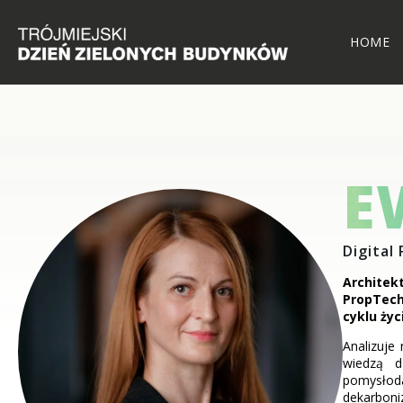
HOME
E
Digital
Architek
PropTech
cyklu życ
Analizuje
wiedzą d
pomysłoda
dekarboni