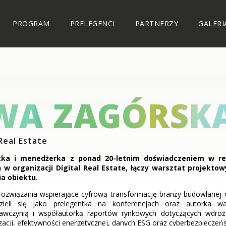
PROGRAM
PRELEGENCI
PARTNERZY
GALERI
WA ZAGÓRSK
 Real Estate
tka i menedżerka z ponad 20-letnim doświadczeniem w real
 w organizacji Digital Real Estate, łączy warsztat projekt
ia obiektu.
 rozwiązania wspierające cyfrową transformację branży budowlane
zieli się jako prelegentka na konferencjach oraz autorka wa
wczynią i współautorką raportów rynkowych dotyczących wdroże
zacji, efektywności energetycznej, danych ESG oraz cyberbezpieczeń