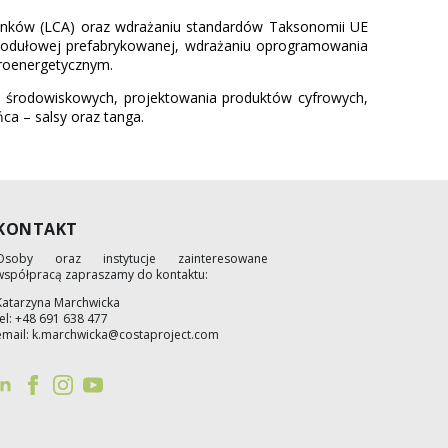
dynków (LCA) oraz wdrażaniu standardów Taksonomii UE
 modułowej prefabrykowanej, wdrażaniu oprogramowania
eroenergetycznym.
lacji środowiskowych, projektowania produktów cyfrowych,
ńca – salsy oraz tanga.
KONTAKT
Osoby oraz instytucje zainteresowane
współpracą zapraszamy do kontaktu:
Katarzyna Marchwicka
tel: +48 691 638 477
email: k.marchwicka@costaproject.com