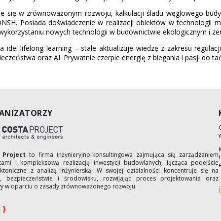
uje się w zrównoważonym rozwoju, kalkulacji śladu węglowego bu
DNSH. Posiada doświadczenie w realizacji obiektów w technologii
wykorzystaniu nowych technologii w budownictwie ekologicznym i z
ka idei lifelong learning – stale aktualizuje wiedzę z zakresu regu
eczeństwa oraz AI. Prywatnie czerpie energię z biegania i pasji do ta
ANIZATORZY
 Project
to firma inżynieryjno-konsultingowa zajmująca się zarządzaniem
tami i kompleksową realizacją inwestycji budowlanych, łącząca podejście
ektoniczne z analizą inżynierską. W swojej działalności koncentruje się na
i, bezpieczeństwie i środowisku, rozwijając proces projektowania oraz
y w oparciu o zasady zrównoważonego rozwoju.