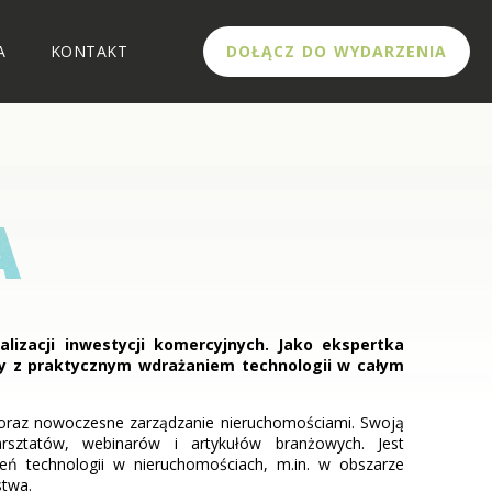
A
KONTAKT
DOŁĄCZ DO WYDARZENIA
A
izacji inwestycji komercyjnych. Jako ekspertka
owy z praktycznym wdrażaniem technologii w całym
j oraz nowoczesne zarządzanie nieruchomościami. Swoją
rsztatów, webinarów i artykułów branżowych. Jest
ń technologii w nieruchomościach, m.in. w obszarze
stwa.