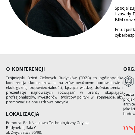
Specjaliz
i zasady 
BIM oraz 
Entuzjast
cyberbezpi
O KONFERENCJI
ORG
Trójmiejski Dzień Zielonych Budynków (TDZB) to ogólnopolska
konferencja skoncentrowana na zrównoważonym budownictwie i
ekologicznej odpowiedzialności, łącząca wiedzę, doświadczenia i
prezentacje najnowszych rozwiązań w branży, skupiająca
Costa
profesjonalistów, inwestorów i twórców polityki w Trójmieście, aby
projek
promować zielone i zdrowe budynki.
archit
jakośc
LOKALIZACJA
budow
Pomorski Park Naukowo-Technologiczny Gdynia
Budynek III, Sala C
al. Zwycięstwa 96/98,